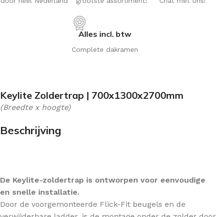
door heel Nederland
grootste assortiment!
Chat met ons!
Alles incl. btw
Complete dakramen
Keylite Zoldertrap | 700x1300x2700mm
(Breedte x hoogte)
Beschrijving
De Keylite-zoldertrap is ontworpen voor eenvoudige
en snelle installatie.
Door de voorgemonteerde Flick-Fit beugels en de
verwijderbare ladder, is de montage onder de zolder door