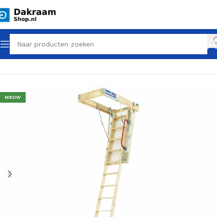
Home
Zoldertrappen
NIEUW