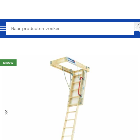
Home
Zoldertrappen
NIEUW