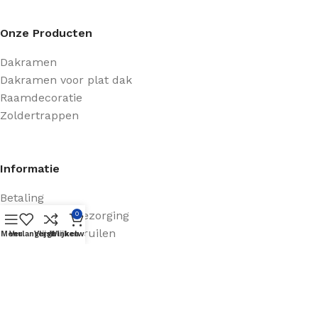
Onze Producten
Dakramen
Dakramen voor plat dak
Raamdecoratie
Zoldertrappen
Informatie
Betaling
Verzending & bezorging
0
Retourneren & ruilen
Menu
Verlanglijst
Vergelijken
Winkelwagen
Helpcentrum
Contact