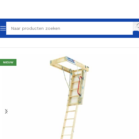
Home
Zoldertrappen
NIEUW