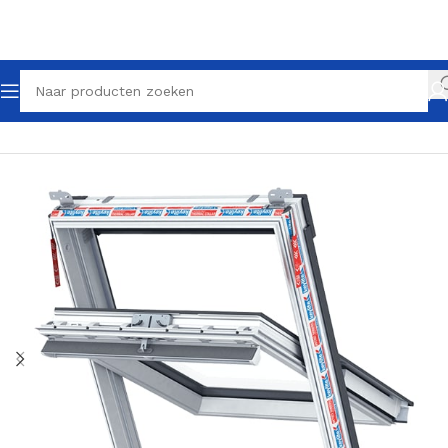
Home
Dakramen
Tuimelramen
Kunststof tuimelramen