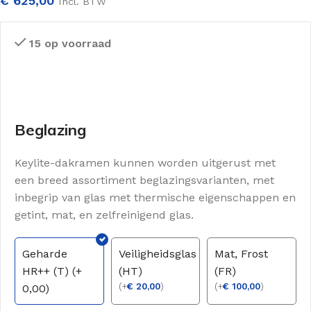
€
625,00
Incl. BTW
15 op voorraad
Beglazing
Keylite-dakramen kunnen worden uitgerust met
een breed assortiment beglazingsvarianten, met
inbegrip van glas met thermische eigenschappen en
getint, mat, en zelfreinigend glas.
Geharde
Veiligheidsglas
Mat, Frost
HR++ (T) (+
(HT)
(FR)
(
+
€
20,00
)
(
+
€
100,00
)
0,00)