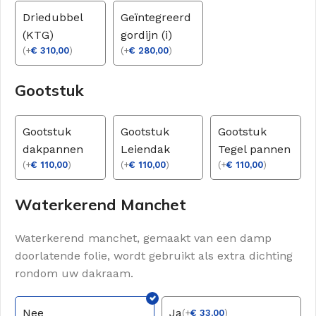
Driedubbel
Geïntegreerd
(KTG)
gordijn (i)
(
+
€
310,00
)
(
+
€
280,00
)
Gootstuk
Gootstuk
Gootstuk
Gootstuk
dakpannen
Leiendak
Tegel pannen
(
+
€
110,00
)
(
+
€
110,00
)
(
+
€
110,00
)
Waterkerend Manchet
Waterkerend manchet, gemaakt van een damp
doorlatende folie, wordt gebruikt als extra dichting
rondom uw dakraam.
Nee
Ja
(
+
€
33,00
)