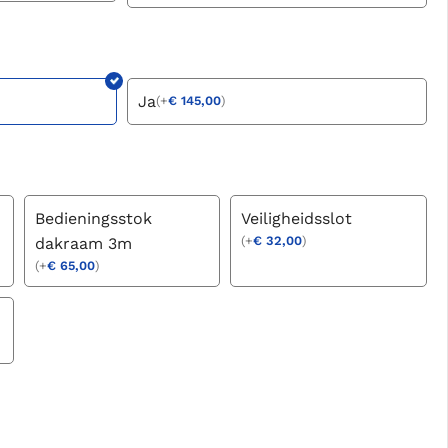
Ja
(
+
€
145,00
)
Bedieningsstok
Veiligheidsslot
(
+
€
32,00
)
dakraam 3m
(
+
€
65,00
)