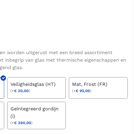
en worden uitgerust met een breed assortiment
et inbegrip van glas met thermische eigenschappen en
igend glas.
Veiligheidsglas (HT)
Mat, Frost (FR)
(
+
€
20,00
)
(
+
€
95,00
)
Geïntegreerd gordijn
(i)
(
+
€
260,00
)