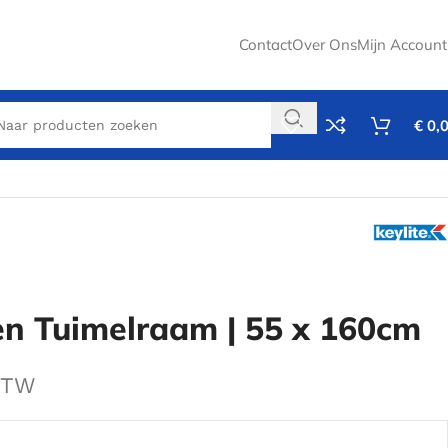
Contact
Over Ons
Mijn Account
€
0,
en Tuimelraam | 55 x 160cm
 BTW