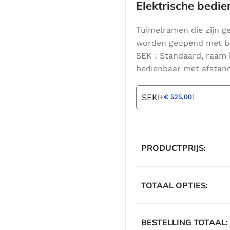
Elektrische bedi
Tuimelramen die zijn g
worden geopend met beh
SEK : Standaard, raam
bedienbaar met afstan
SEK
(
+
€
525,00
)
PRODUCTPRIJS:
TOTAAL OPTIES:
BESTELLING TOTAAL: