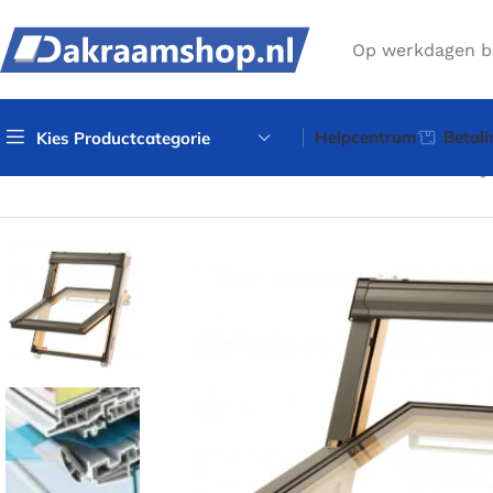
Op werkdagen b
Helpcentrum
Betali
Kies Productcategorie
Home
Dakramen
Tuimelramen
Grenen tuimelramen
Key