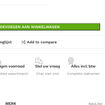
OEVOEGEN AAN WINKELWAGEN
nglijst
Add to compare
igen voorraad
Stel uw vraag
Alles incl. btw
otste assortiment!
Chat met ons!
Complete dakramen
MERK
KeyLite