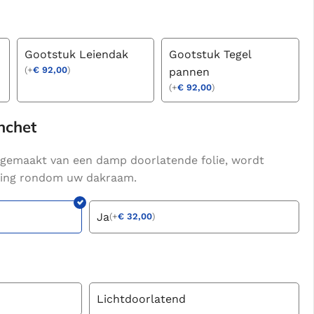
Gootstuk Leiendak
Gootstuk Tegel
(
+
€
92,00
)
pannen
(
+
€
92,00
)
nchet
gemaakt van een damp doorlatende folie, wordt
hting rondom uw dakraam.
Ja
(
+
€
32,00
)
Lichtdoorlatend