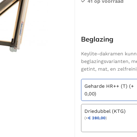
41 op voorraad
Beglazing
Keylite-dakramen kunn
beglazingsvarianten, m
getint, mat, en zelfrein
Geharde HR++ (T) (+
0,00)
Driedubbel (KTG)
(
+
€
280,00
)