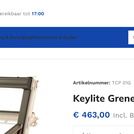
ereikbaar tot
17:00
ng & Bezorging
Retourneren & Ruilen
lite Grenen Tuimelraam | 55 x 160cm
Artikelnummer:
TCP 01G
Keylite Gren
€
463,00
Incl.