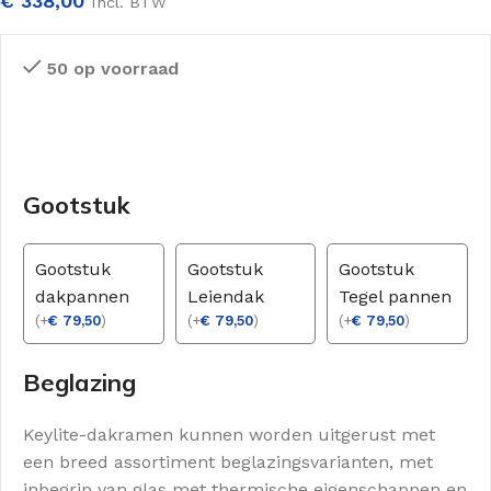
€
338,00
Incl. BTW
50 op voorraad
Gootstuk
Gootstuk
Gootstuk
Gootstuk
dakpannen
Leiendak
Tegel pannen
(
+
€
79,50
)
(
+
€
79,50
)
(
+
€
79,50
)
Beglazing
Keylite-dakramen kunnen worden uitgerust met
een breed assortiment beglazingsvarianten, met
inbegrip van glas met thermische eigenschappen en