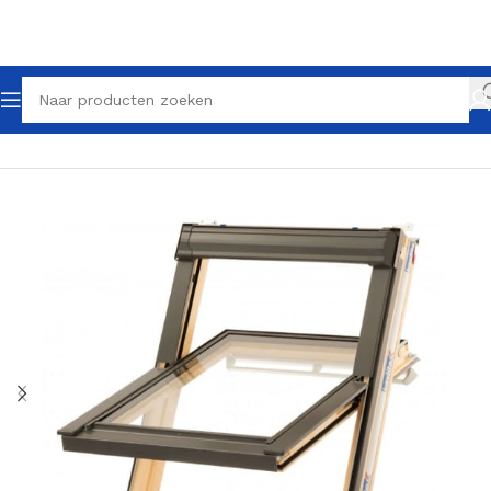
Home
Dakramen
Tuimelramen
Grenen tuimelramen