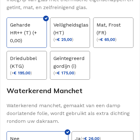
getint, mat, en zelfreinigend glas.
Geharde
Veiligheidsglas
Mat, Frost
HR++ (T) (+
(HT)
(FR)
(
+
€
25,00
)
(
+
€
65,00
)
0,00)
Driedubbel
Geïntegreerd
(KTG)
gordijn (i)
(
+
€
195,00
)
(
+
€
175,00
)
Waterkerend Manchet
Waterkerend manchet, gemaakt van een damp
doorlatende folie, wordt gebruikt als extra dichting
rondom uw dakraam.
Nee
Ja
(
+
€
26,00
)