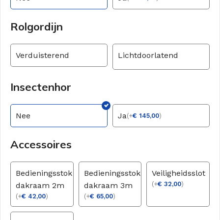
Rolgordijn
Verduisterend
Lichtdoorlatend
Insectenhor
Nee
Ja
(
+
€
145,00
)
Accessoires
Bedieningsstok
Bedieningsstok
Veiligheidsslot
(
+
€
32,00
)
dakraam 2m
dakraam 3m
(
+
€
42,00
)
(
+
€
65,00
)