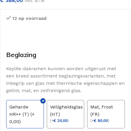
€
388,00
Incl. BTW
12 op voorraad
Beglazing
Keylite-dakramen kunnen worden uitgerust met
een breed assortiment beglazingsvarianten, met
inbegrip van glas met thermische eigenschappen en
getint, mat, en zelfreinigend glas.
Geharde
Veiligheidsglas
Mat, Frost
HR++ (T) (+
(HT)
(FR)
(
+
€
20,00
)
(
+
€
80,00
)
0,00)