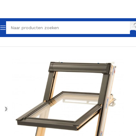
Home
Dakramen
Tuimelramen
Grenen tuimelramen