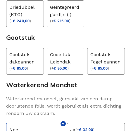
Driedubbel
Geïntegreerd
(KTG)
gordijn (i)
(
+
€
240,00
)
(
+
€
215,00
)
Gootstuk
Gootstuk
Gootstuk
Gootstuk
dakpannen
Leiendak
Tegel pannen
(
+
€
85,00
)
(
+
€
85,00
)
(
+
€
85,00
)
Waterkerend Manchet
Waterkerend manchet, gemaakt van een damp
doorlatende folie, wordt gebruikt als extra dichting
rondom uw dakraam.
Nee
Ja
(
+
€
32,00
)