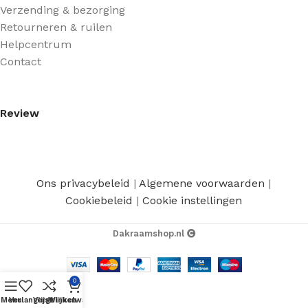
Verzending & bezorging
Retourneren & ruilen
Helpcentrum
Contact
Review
Ons privacybeleid
|
Algemene voorwaarden
|
Cookiebeleid
|
Cookie instellingen
Dakraamshop.nl
0
Menu
Verlanglijst
Vergelijken
Winkelwagen