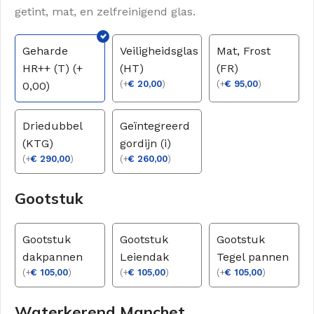
getint, mat, en zelfreinigend glas.
Geharde
Veiligheidsglas
Mat, Frost
HR++ (T) (+
(HT)
(FR)
(
+
€
20,00
)
(
+
€
95,00
)
0,00)
Driedubbel
Geïntegreerd
(KTG)
gordijn (i)
(
+
€
290,00
)
(
+
€
260,00
)
Gootstuk
Gootstuk
Gootstuk
Gootstuk
dakpannen
Leiendak
Tegel pannen
(
+
€
105,00
)
(
+
€
105,00
)
(
+
€
105,00
)
Waterkerend Manchet