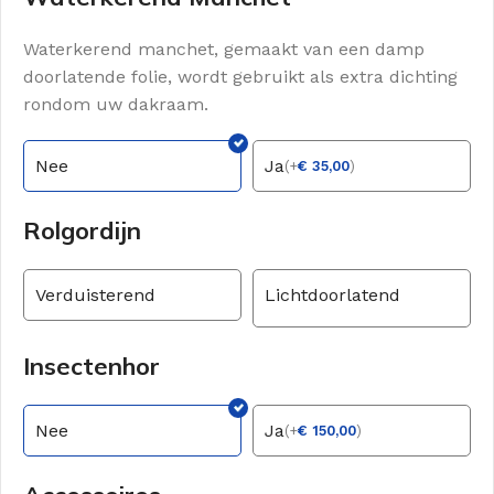
Waterkerend manchet, gemaakt van een damp
doorlatende folie, wordt gebruikt als extra dichting
rondom uw dakraam.
Nee
Ja
(
+
€
35,00
)
Rolgordijn
Verduisterend
Lichtdoorlatend
Insectenhor
Nee
Ja
(
+
€
150,00
)