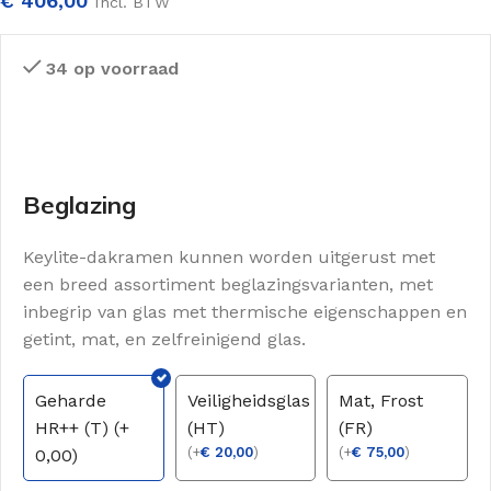
€
406,00
Incl. BTW
34 op voorraad
Beglazing
Keylite-dakramen kunnen worden uitgerust met
een breed assortiment beglazingsvarianten, met
inbegrip van glas met thermische eigenschappen en
getint, mat, en zelfreinigend glas.
Geharde
Veiligheidsglas
Mat, Frost
HR++ (T) (+
(HT)
(FR)
(
+
€
20,00
)
(
+
€
75,00
)
0,00)