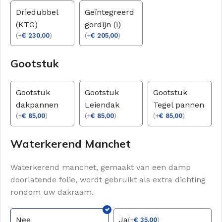
Driedubbel
Geïntegreerd
(KTG)
gordijn (i)
(
+
€
230,00
)
(
+
€
205,00
)
Gootstuk
Gootstuk
Gootstuk
Gootstuk
dakpannen
Leiendak
Tegel pannen
(
+
€
85,00
)
(
+
€
85,00
)
(
+
€
85,00
)
Waterkerend Manchet
Waterkerend manchet, gemaakt van een damp
doorlatende folie, wordt gebruikt als extra dichting
rondom uw dakraam.
Nee
Ja
(
+
€
35,00
)