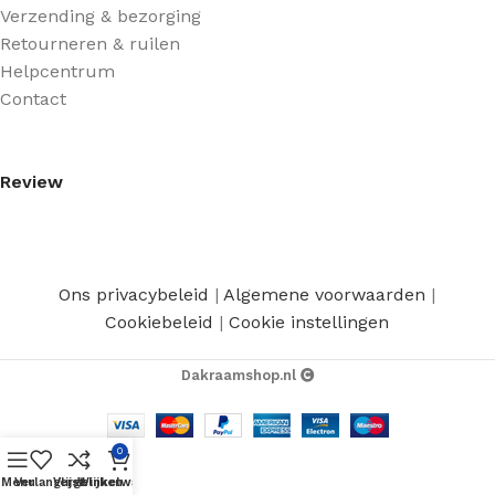
Verzending & bezorging
Retourneren & ruilen
Helpcentrum
Contact
Review
Ons privacybeleid
|
Algemene voorwaarden
|
Cookiebeleid
|
Cookie instellingen
Dakraamshop.nl
0
Menu
Verlanglijst
Vergelijken
Winkelwagen