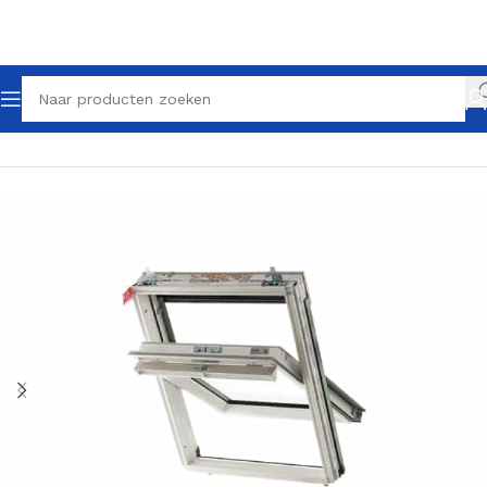
Home
Dakramen
Tuimelramen
Wit gecoat Tuimelraam