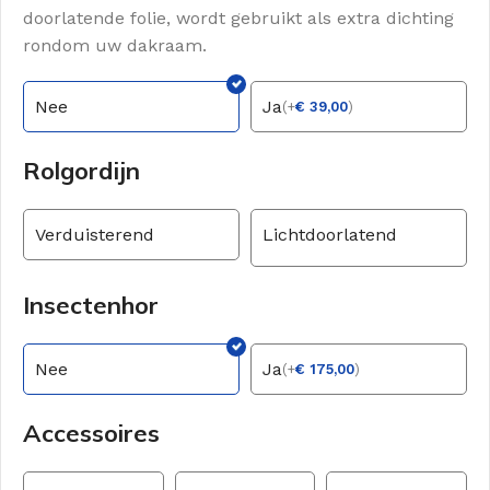
doorlatende folie, wordt gebruikt als extra dichting
rondom uw dakraam.
Nee
Ja
(
+
€
39,00
)
Rolgordijn
Verduisterend
Lichtdoorlatend
Insectenhor
Nee
Ja
(
+
€
175,00
)
Accessoires