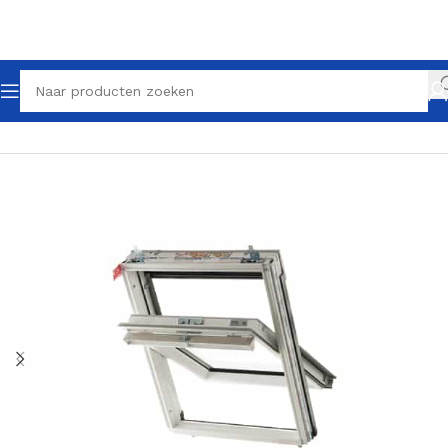
Home
Dakramen
Tuimelramen
Wit gecoat Tuimelraam