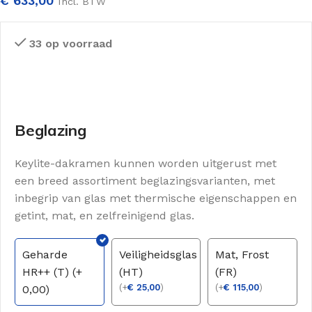
€
633,00
Incl. BTW
33 op voorraad
Beglazing
Keylite-dakramen kunnen worden uitgerust met
een breed assortiment beglazingsvarianten, met
inbegrip van glas met thermische eigenschappen en
getint, mat, en zelfreinigend glas.
Geharde
Veiligheidsglas
Mat, Frost
HR++ (T) (+
(HT)
(FR)
(
+
€
25,00
)
(
+
€
115,00
)
0,00)