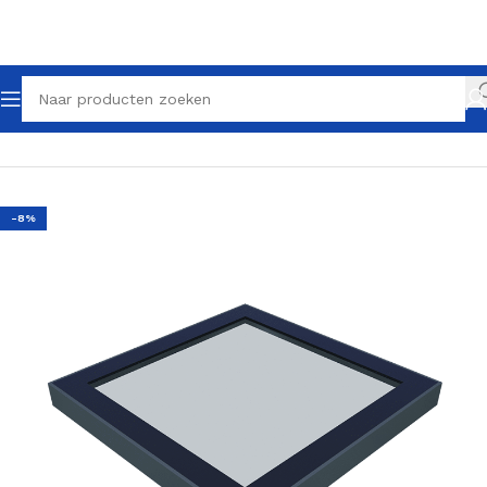
Home
Dakramen voor vlak dak
Plat dakraam
-8%