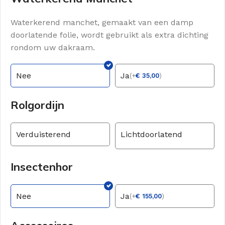
Waterkerend manchet, gemaakt van een damp
doorlatende folie, wordt gebruikt als extra dichting
rondom uw dakraam.
Nee
Ja
(
+
€
35,00
)
Rolgordijn
Verduisterend
Lichtdoorlatend
Insectenhor
Nee
Ja
(
+
€
155,00
)