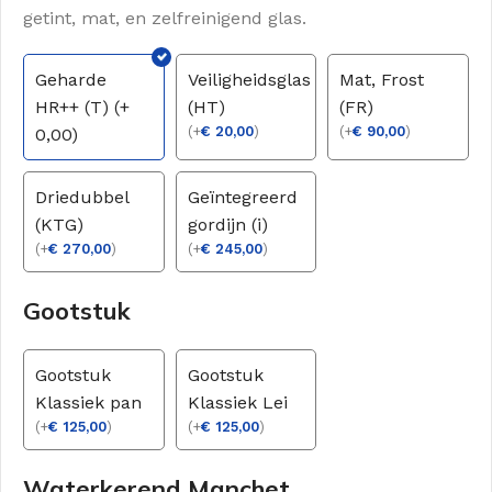
getint, mat, en zelfreinigend glas.
Geharde
Veiligheidsglas
Mat, Frost
HR++ (T) (+
(HT)
(FR)
(
+
€
20,00
)
(
+
€
90,00
)
0,00)
Driedubbel
Geïntegreerd
(KTG)
gordijn (i)
(
+
€
270,00
)
(
+
€
245,00
)
Gootstuk
Gootstuk
Gootstuk
Klassiek pan
Klassiek Lei
(
+
€
125,00
)
(
+
€
125,00
)
Waterkerend Manchet