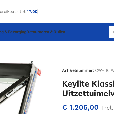
ereikbaar tot
17:00
ng & Bezorging
Retourneren & Ruilen
Klassiek wit gecoat uitzettuimelvenster
Keylite Klassiek 
Artikelnummer:
CW+ 10 
Keylite Klas
Uitzettuimel
€
1.205,00
Incl