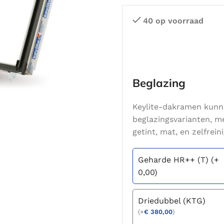
40 op voorraad
Beglazing
Keylite-dakramen kunn
beglazingsvarianten, m
getint, mat, en zelfrein
Geharde HR++ (T) (+
0,00)
Driedubbel (KTG)
(
+
€
380,00
)