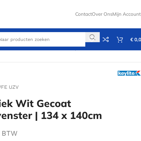
Contact
Over Ons
Mijn Account
€
0,
Wit Gecoat Uitzettuimelvenster | 134 x 140cm
WFE UZV
siek Wit Gecoat
venster | 134 x 140cm
. BTW