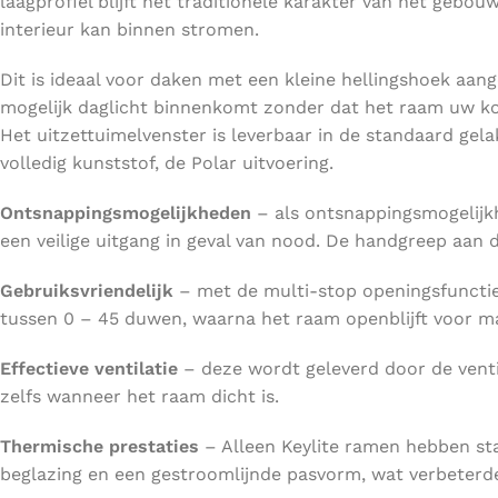
laagprofiel blijft het traditionele karakter van het gebou
interieur kan binnen stromen.
Dit is ideaal voor daken met een kleine hellingshoek aan
mogelijk daglicht binnenkomt zonder dat het raam uw ko
Het uitzettuimelvenster is leverbaar in de standaard gela
volledig kunststof, de Polar uitvoering.
Ontsnappingsmogelijkheden
– als ontsnappingsmogelij
een veilige uitgang in geval van nood. De handgreep aan 
Gebruiksvriendelijk
– met de multi-stop openingsfunctie
tussen 0 – 45 duwen, waarna het raam openblijft voor maxi
Effectieve ventilatie
– deze wordt geleverd door de venti
zelfs wanneer het raam dicht is.
Thermische prestaties
– Alleen Keylite ramen hebben st
beglazing en een gestroomlijnde pasvorm, wat verbeterde