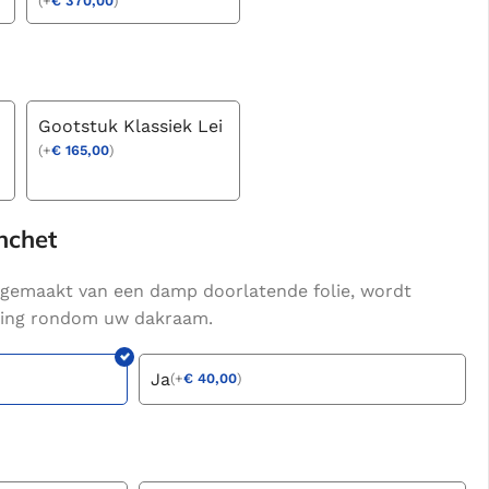
(
+
€
370,00
)
Gootstuk Klassiek Lei
(
+
€
165,00
)
nchet
gemaakt van een damp doorlatende folie, wordt
hting rondom uw dakraam.
Ja
(
+
€
40,00
)