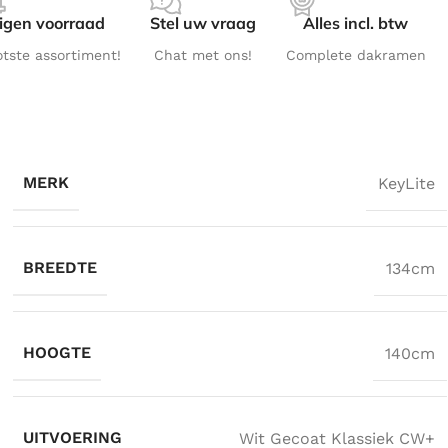
igen voorraad
Stel uw vraag
Alles incl. btw
otste assortiment!
Chat met ons!
Complete dakramen
MERK
KeyLite
BREEDTE
134cm
HOOGTE
140cm
UITVOERING
Wit Gecoat Klassiek CW+