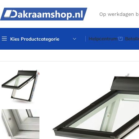
Op werkdagen b
Helpcentrum
Betali
Kies Productcategorie
Home
Klassieke dakramen
Klassiek uitzettuimelvenster