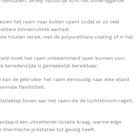
w behouden, terwijl natuurlijk licht het onderliggende
gezien het raam naar buiten opent zodat er zo veel
stbare binnenruimte aantast.
kte houten versie, met de polyurethane coating of in het
kheid moet het raam onbelemmerd open kunnen voor
de benedenzijde is gemakkelijk bereikbaar.
 kan de gebruiker het raam eenvoudig naar elke stand
male flexibiliteit.
latieklep boven aan het raam die de luchtstroom regelt,
andaard een uitzettende isolatie kraag, warme edge
 thermische prestaties tot gevolg heeft.