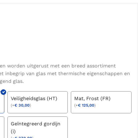
en worden uitgerust met een breed assortiment
et inbegrip van glas met thermische eigenschappen en
igend glas.
Veiligheidsglas (HT)
Mat, Frost (FR)
(
+
€
30,00
)
(
+
€
125,00
)
Geïntegreerd gordijn
(i)