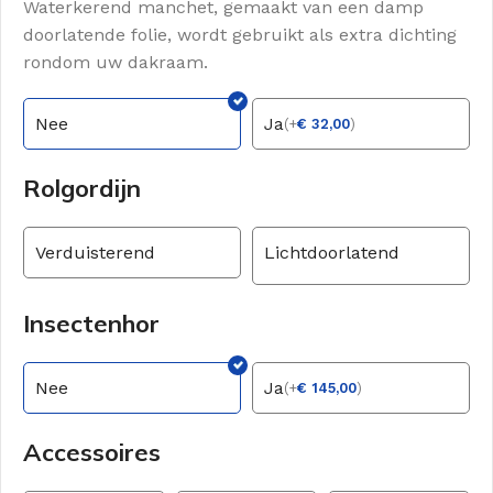
Waterkerend manchet, gemaakt van een damp
doorlatende folie, wordt gebruikt als extra dichting
rondom uw dakraam.
Nee
Ja
(
+
€
32,00
)
Rolgordijn
Verduisterend
Lichtdoorlatend
Insectenhor
Nee
Ja
(
+
€
145,00
)
Accessoires