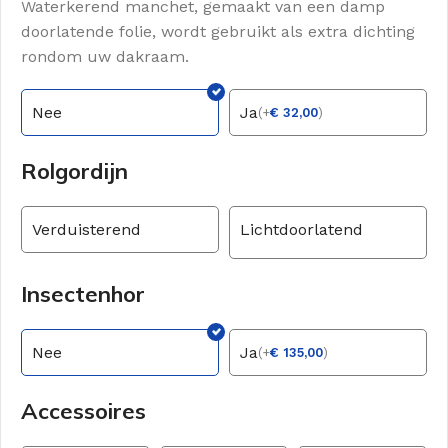
Waterkerend manchet, gemaakt van een damp
doorlatende folie, wordt gebruikt als extra dichting
rondom uw dakraam.
Nee
Ja
(
+
€
32,00
)
Rolgordijn
Verduisterend
Lichtdoorlatend
Insectenhor
Nee
Ja
(
+
€
135,00
)
Accessoires