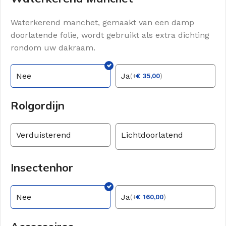
Waterkerend manchet, gemaakt van een damp
doorlatende folie, wordt gebruikt als extra dichting
rondom uw dakraam.
Nee
Ja
(
+
€
35,00
)
Rolgordijn
Verduisterend
Lichtdoorlatend
Insectenhor
Nee
Ja
(
+
€
160,00
)