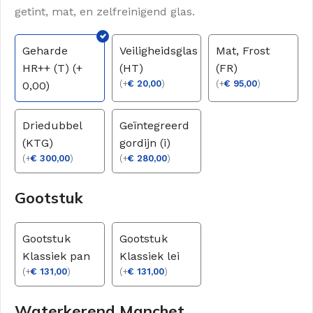
getint, mat, en zelfreinigend glas.
Geharde
Veiligheidsglas
Mat, Frost
HR++ (T) (+
(HT)
(FR)
(
+
€
20,00
)
(
+
€
95,00
)
0,00)
Driedubbel
Geïntegreerd
(KTG)
gordijn (i)
(
+
€
300,00
)
(
+
€
280,00
)
Gootstuk
Gootstuk
Gootstuk
Klassiek pan
Klassiek lei
(
+
€
131,00
)
(
+
€
131,00
)
Waterkerend Manchet