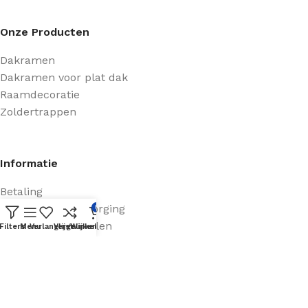
Onze Producten
Dakramen
Dakramen voor plat dak
Raamdecoratie
Zoldertrappen
Informatie
Betaling
Verzending & bezorging
0
Retourneren & ruilen
Filters
Menu
Verlanglijst
Vergelijken
Winkelwagen
Helpcentrum
Contact