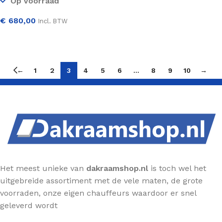
Op voorraad
€
680,00
Incl. BTW
SELECTEER OPTIES
←
1
2
3
4
5
6
…
8
9
10
→
Het meest unieke van
dakraamshop.nl
is toch wel het
uitgebreide assortiment met de vele maten, de grote
voorraden, onze eigen chauffeurs waardoor er snel
geleverd wordt